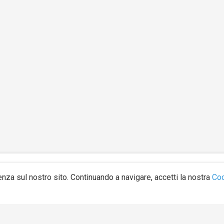
Link Utili
Categorie
enza sul nostro sito. Continuando a navigare, accetti la nostra
Co
Homepage
Altro
ertà
Petizioni
Ambiente
o