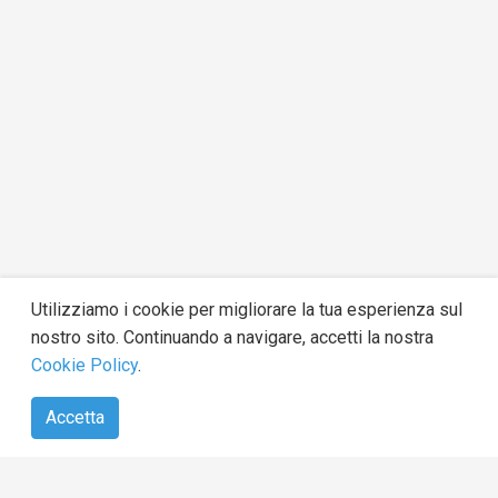
Utilizziamo i cookie per migliorare la tua esperienza sul
nostro sito. Continuando a navigare, accetti la nostra
Cookie Policy
.
Chi Siamo
Accetta
Signshare.org è una piattaforma indipendente di petizioni
internazionali nata per difendere la libertà di parola e
garantire uno spazio realmente libero da censura e pressioni