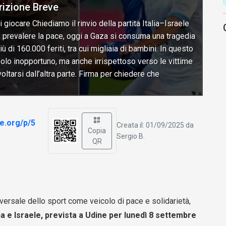
rizione Breve
giocare Chiediamo il rinvio della partita Italia–Israele
 prevalere la pace, oggi a Gaza si consuma una tragedia
ù di 160.000 feriti, tra cui migliaia di bambini. In questo
olo inopportuno, ma anche irrispettoso verso le vittime
oltarsi dall’altra parte. Firma per chiedere che
re.org/p/5
Creata il: 01/09/2025 da
Copia
Sergio B.
QR
iversale dello sport come veicolo di pace e solidarietà,
iana e Israele, prevista a Udine per lunedì 8 settembre