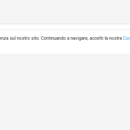
Link Utili
Categorie
enza sul nostro sito. Continuando a navigare, accetti la nostra
Co
Homepage
Altro
ertà
Petizioni
Ambiente
o
Crea Petizione
Arte e Cultura
na
Chi Siamo
Diritti degli Animali
za
Contatti
Diritti Umani
Priv