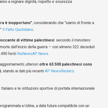
nno a regnare dignità, rispetto e sicurezza.
ra è inopportuno”
, considerando che “siamo di fronte a
i”
Il Fatto Quotidiano
.
ioccante di vittime palestinesi
: secondo il ministero
 morte dall’inizio della guerra — con almeno 322 deceduti
.490 feriti
RaiNews
AP News
.
 aggiornamenti, ulteriori
oltre 63.500 palestinesi sono
i
, stando ai dati più recenti
AP News
Reuters
.
aliano e le istituzioni sportive di portata internazionale
 programmata a Udine, a data futura compatibile con un