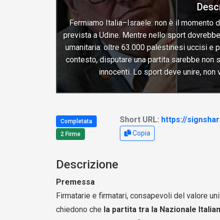
Desc
Fermiamo Italia–Israele: non è il momento di 
prevista a Udine. Mentre nello sport dovrebbe
umanitaria: oltre 63.000 palestinesi uccisi e pi
contesto, disputare una partita sarebbe non s
innocenti. Lo sport deve unire, non v
Short URL:
https://signsha
Completata
Copia
2 Firme
Descrizione
Premessa
Firmatarie e firmatari, consapevoli del valore un
chiedono che
la partita tra la Nazionale Ital