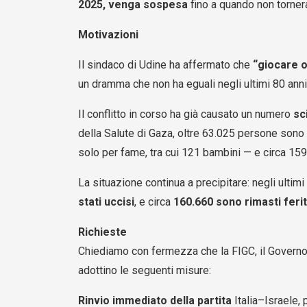
2025, venga sospesa
fino a quando non tornera
Motivazioni
Il sindaco di Udine ha affermato che
“giocare o
un dramma che non ha eguali negli ultimi 80 ann
Il conflitto in corso ha già causato un numero
sc
della Salute di Gaza, oltre 63.025 persone sono
solo per fame, tra cui 121 bambini — e circa 159
La situazione continua a precipitare: negli ultimi
stati uccisi
, e circa
160.660 sono rimasti ferit
Richieste
Chiediamo con fermezza che la FIGC, il Governo It
adottino le seguenti misure:
Rinvio immediato della partita
Italia–Israele,