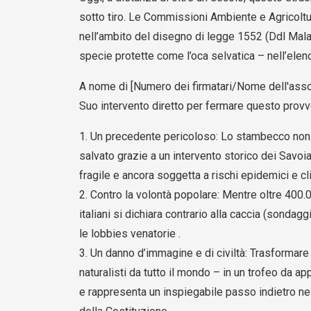
sotto tiro. Le Commissioni Ambiente e Agricoltu
nell’ambito del disegno di legge 1552 (Ddl Mala
specie protette come l’oca selvatica – nell’elenc
A nome di [Numero dei firmatari/Nome dell'assoc
Suo intervento diretto per fermare questo provv
1. Un precedente pericoloso: Lo stambecco non
salvato grazie a un intervento storico dei Savoi
fragile e ancora soggetta a rischi epidemici e cli
2. Contro la volontà popolare: Mentre oltre 400.
italiani si dichiara contrario alla caccia (sond
le lobbies venatorie .
3. Un danno d’immagine e di civiltà: Trasformare 
naturalisti da tutto il mondo – in un trofeo da a
e rappresenta un inspiegabile passo indietro nella