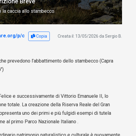
rizione Breve
 la caccia allo stambecco.
are.org/p/c
Copia
Creata il: 13/05/2026 da Sergio B.
i che prevedono l’abbattimento dello stambecco (Capra
")
 Felice e successivamente di Vittorio Emanuele II, lo
one totale. La creazione della Riserva Reale del Gran
presenta uno dei primi e più fulgidi esempi di tutela
ne al primo Parco Nazionale Italiano .
ordinario patrimonio naturalistico e culturale è nuovamente