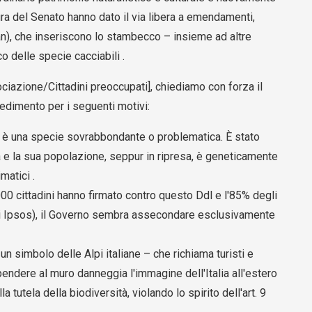
ra del Senato hanno dato il via libera a emendamenti,
n), che inseriscono lo stambecco – insieme ad altre
o delle specie cacciabili .
iazione/Cittadini preoccupati], chiediamo con forza il
edimento per i seguenti motivi:
 è una specie sovrabbondante o problematica. È stato
a e la sua popolazione, seppur in ripresa, è geneticamente
matici .
000 cittadini hanno firmato contro questo Ddl e l'85% degli
aggi Ipsos), il Governo sembra assecondare esclusivamente
un simbolo delle Alpi italiane – che richiama turisti e
ppendere al muro danneggia l'immagine dell'Italia all'estero
 tutela della biodiversità, violando lo spirito dell'art. 9