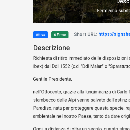
Desc
Fermiamo subito
Short URL:
https://signsh
Attiva
6 Firme
Descrizione
Richiesta di ritiro immediato delle disposizion
ibex) dal Ddl 1552 (c.d. "Ddl Malan" o "Sparatutto
Gentile Presidente,
nell’Ottocento, grazie alla lungimiranza di Carlo
stambecco delle Alpi venne salvato dall’estinzi
Paradiso, nata per proteggere questa specie, rap
ambientale nel nostro Paese, tanto da dare origi
Oggi, a distanza di oltre un secolo, questo stra